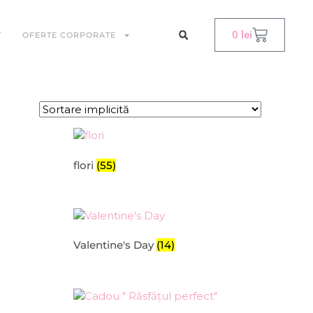
0
lei
T
OFERTE CORPORATE
flori
(55)
Valentine's Day
(14)