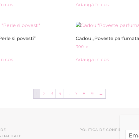
în coș
Adaugă în coș
erle si povesti”
Cadou „Poveste parfumata
300
lei
în coș
Adaugă în coș
1
2
3
4
…
7
8
9
→
 DE
POLITICA DE CONFIDENTIALI
TIALITATE