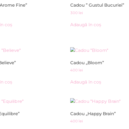
 Arome Fine”
Cadou ” Gustul Bucuriei”
300
lei
în coș
Adaugă în coș
elieve”
Cadou „Bloom”
400
lei
în coș
Adaugă în coș
quilibre”
Cadou „Happy Brain”
400
lei