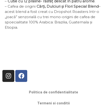
–
Cutie cu 12 praline- răsfăț delicat în patru arome
.
– Cafea de origini
Cărți, Dulciuri și Flori Special Blend
–
acest blend a fost creat cu Dropshot Roasters într-o
„joacă” senzorială cu trei mono-origini de cafea de
spoecialitate 100% Arabica: Brazilia, Guatemala și
Etiopia.
Politica de confidentialitate
Termeni si conditii