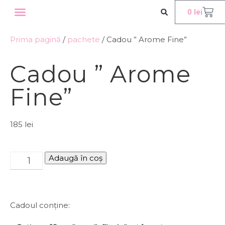
0
lei
WORKSHOP INTERNATIONAL
OFERTE CORPORATE
Prima pagină
/
pachete
/ Cadou ” Arome Fine”
Cadou ” Arome
Fine”
185
lei
Adaugă în coș
Cadoul conține: