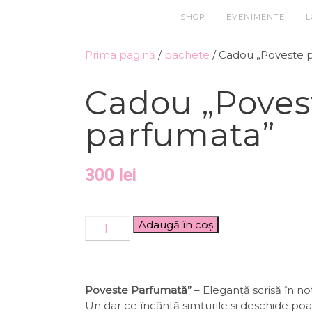
SHOP
EVENIMENTE
L
Prima pagină
/
pachete
/ Cadou „Poveste 
Cadou „Poves
parfumata”
300
lei
Adaugă în coș
Poveste Parfumată”
– Eleganță scrisă în no
Un dar ce încântă simțurile și deschide poa