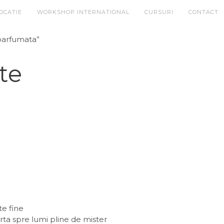
OCATIE
WORKSHOP INTERNATIONAL
CURSURI
CONTACT
parfumata”
te
te fine
rta spre lumi pline de mister