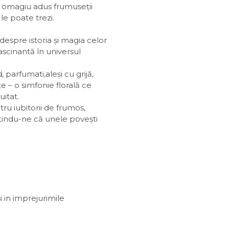
n omagiu adus frumuseții
le poate trezi.
despre istoria și magia celor
ascinantă în universul
i
, parfumati,aleși cu grijă,
 – o simfonie florală ce
uitat.
ru iubitorii de frumos,
ntindu-ne că unele povești
i in imprejurimile