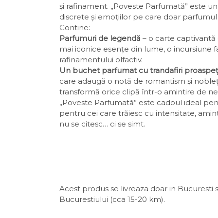
și rafinament. „Poveste Parfumată” este u
discrete și emoțiilor pe care doar parfumul 
Contine:
Parfumuri de legendă
– o carte captivantă 
mai iconice esențe din lume, o incursiune f
rafinamentului olfactiv.
Un buchet parfumat cu trandafiri proaspeț
care adaugă o notă de romantism și noblețe
transformă orice clipă într-o amintire de ne
„Poveste Parfumată” este cadoul ideal pent
pentru cei care trăiesc cu intensitate, ami
nu se citesc… ci se simt.
Acest produs se livreaza doar in Bucuresti s
Bucurestiului (cca 15-20 km).