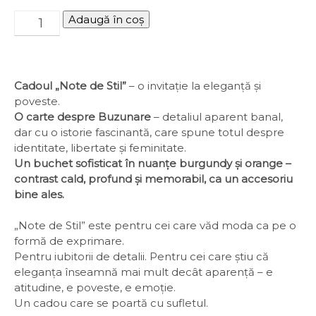
Adaugă în coș
Cadoul „Note de Stil”
– o invitație la eleganță și
poveste.
O carte despre Buzunare
– detaliul aparent banal,
dar cu o istorie fascinantă, care spune totul despre
identitate, libertate și feminitate.
Un buchet sofisticat în nuanțe burgundy și orange –
contrast cald, profund și memorabil, ca un accesoriu
bine ales.
„Note de Stil” este pentru cei care văd moda ca pe o
formă de exprimare.
Pentru iubitorii de detalii. Pentru cei care știu că
eleganța înseamnă mai mult decât aparență – e
atitudine, e poveste, e emoție.
Un cadou care se poartă cu sufletul.