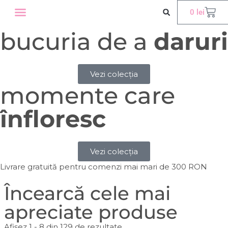
0
lei
bucuria de a
daruri
Vezi colecția
momente care
înfloresc
Vezi colecția
Livrare gratuită pentru comenzi mai mari de 300 RON
Încearcă cele mai
apreciate produse
Afișez 1 - 8 din 129 de rezultate