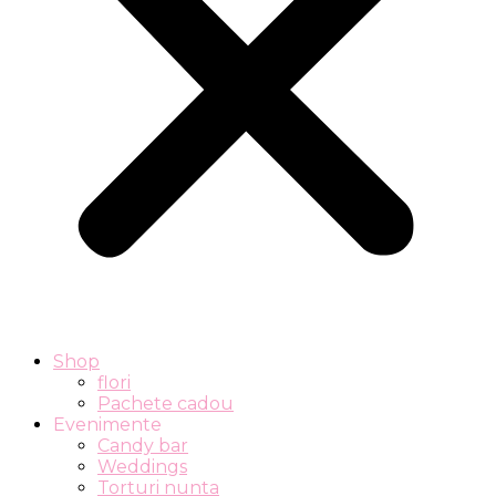
Shop
flori
Pachete cadou
Evenimente
Candy bar
Weddings
Torturi nunta