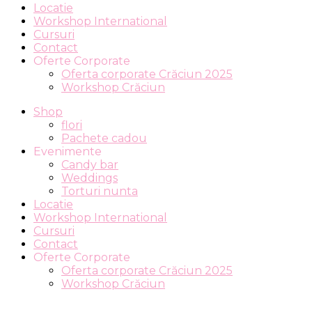
Locatie
Workshop International
Cursuri
Contact
Oferte Corporate
Oferta corporate Crăciun 2025
Workshop Crăciun
Shop
flori
Pachete cadou
Evenimente
Candy bar
Weddings
Torturi nunta
Locatie
Workshop International
Cursuri
Contact
Oferte Corporate
Oferta corporate Crăciun 2025
Workshop Crăciun