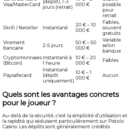
(dépôt), 1-3
Visa/MasterCard
000 €
possible
jours (retrait)
pour
retrait
Faibles,
20 € – 10
Skrill / Neteller
Instantané
souvent
000 €
gratuits
Variable
Virement
50 € – 50
2-5 jours
selon
bancaire
000 €
banque
Cryptomonnaies
Instantané à
10 € – 20
Faibles
(Bitcoin)
1 heure
000 €
Instantané
10 € – 1
Paysafecard
(dépôt
Aucun
000 €
uniquement)
Quels sont les avantages concrets
pour le joueur ?
Au-delà de la sécurité, c’est la simplicité d’utilisation et
la rapidité qui séduisent particulièrement sur Pistolo
Casino. Les dépôts sont généralement crédités