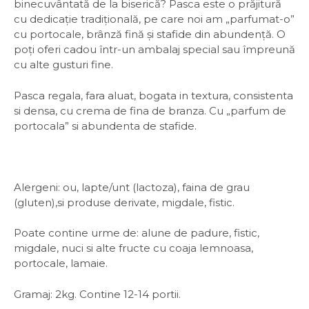
binecuvântată de la biserică? Pasca este o prăjitură
cu dedicaţie tradiţională, pe care noi am „parfumat-o”
cu portocale, brânză fină și stafide din abundență. O
poți oferi cadou într-un ambalaj special sau împreună
cu alte gusturi fine.
Pasca regala, fara aluat, bogata in textura, consistenta
si densa, cu crema de fina de branza. Cu „parfum de
portocala” si abundenta de stafide.
Alergeni: ou, lapte/unt (lactoza), faina de grau
(gluten),si produse derivate, migdale, fistic.
Poate contine urme de: alune de padure, fistic,
migdale, nuci si alte fructe cu coaja lemnoasa,
portocale, lamaie.
Gramaj: 2kg. Contine 12-14 portii.