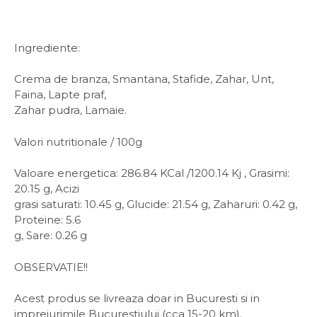
Ingrediente:
Crema de branza, Smantana, Stafide, Zahar, Unt,
Faina, Lapte praf,
Zahar pudra, Lamaie.
Valori nutritionale / 100g
Valoare energetica: 286.84 KCal /1200.14 Kj , Grasimi:
20.15 g, Acizi
grasi saturati: 10.45 g, Glucide: 21.54 g, Zaharuri: 0.42 g,
Proteine: 5.6
g, Sare: 0.26 g
OBSERVATIE!!
Acest produs se livreaza doar in Bucuresti si in
imprejurimile Bucurestiului (cca 15-20 km).