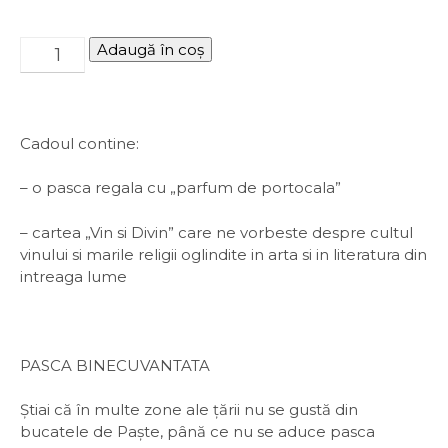
Adaugă în coș
Cadoul contine:
– o pasca regala cu „parfum de portocala”
– cartea „Vin si Divin” care ne vorbeste despre cultul
vinului si marile religii oglindite in arta si in literatura din
intreaga lume
PASCA BINECUVANTATA
Știai că în multe zone ale țării nu se gustă din
bucatele de Paşte, până ce nu se aduce pasca