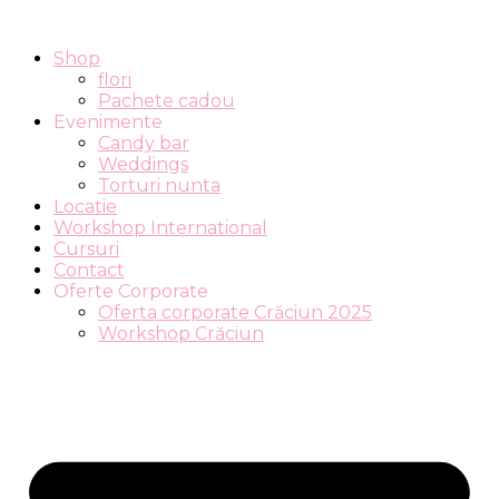
Shop
flori
Pachete cadou
Evenimente
Candy bar
Weddings
Torturi nunta
Locatie
Workshop International
Cursuri
Contact
Oferte Corporate
Oferta corporate Crăciun 2025
Workshop Crăciun