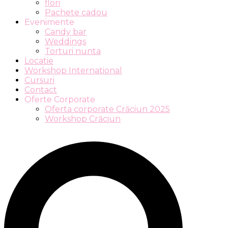
flori
Pachete cadou
Evenimente
Candy bar
Weddings
Torturi nunta
Locatie
Workshop International
Cursuri
Contact
Oferte Corporate
Oferta corporate Crăciun 2025
Workshop Crăciun