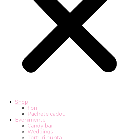
Shop
flori
Pachete cadou
Evenimente
Candy bar
Weddings
Torturi nunta