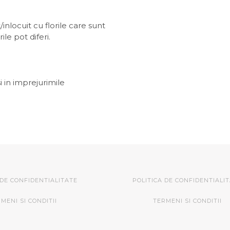
inlocuit cu florile care sunt
le pot diferi.
i in imprejurimile
 DE CONFIDENTIALITATE
POLITICA DE CONFIDENTIALI
MENI SI CONDITII
TERMENI SI CONDITII