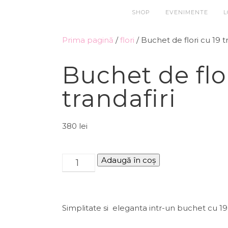
SHOP
EVENIMENTE
L
Prima pagină
/
flori
/ Buchet de flori cu 19 tr
Buchet de flor
trandafiri
380
lei
Adaugă în coș
Simplitate si eleganta intr-un buchet cu 19 