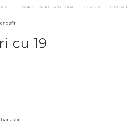
OCATIE
WORKSHOP INTERNATIONAL
CURSURI
CONTACT
andafiri
i cu 19
trandafiri.