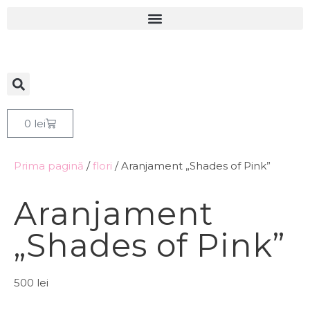
0
lei
Prima pagină
/
flori
/ Aranjament „Shades of Pink”
Aranjament
„Shades of Pink”
500
lei