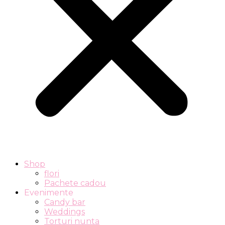
Shop
flori
Pachete cadou
Evenimente
Candy bar
Weddings
Torturi nunta