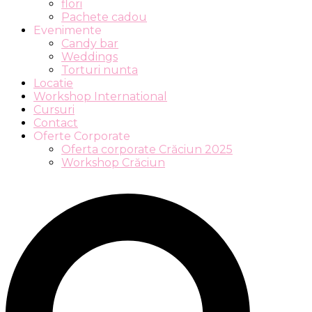
flori
Pachete cadou
Evenimente
Candy bar
Weddings
Torturi nunta
Locatie
Workshop International
Cursuri
Contact
Oferte Corporate
Oferta corporate Crăciun 2025
Workshop Crăciun