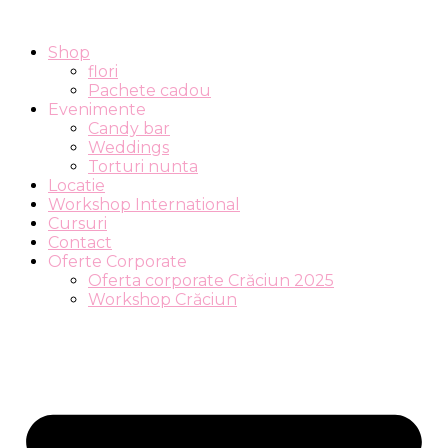
Shop
flori
Pachete cadou
Evenimente
Candy bar
Weddings
Torturi nunta
Locatie
Workshop International
Cursuri
Contact
Oferte Corporate
Oferta corporate Crăciun 2025
Workshop Crăciun