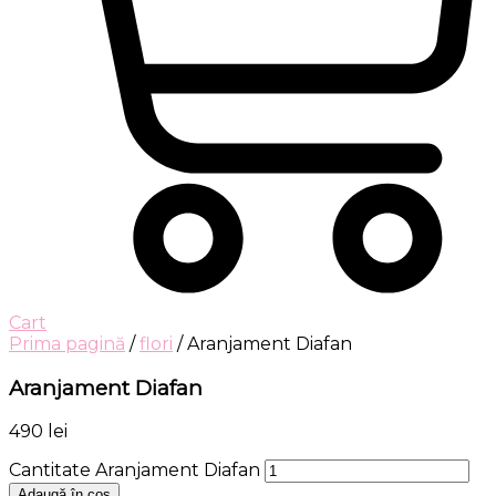
Cart
Prima pagină
/
flori
/ Aranjament Diafan
Aranjament Diafan
490
lei
Cantitate Aranjament Diafan
Adaugă în coș