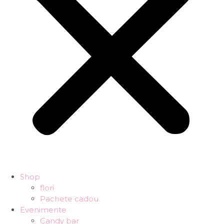
Shop
flori
Pachete cadou
Evenimente
Candy bar