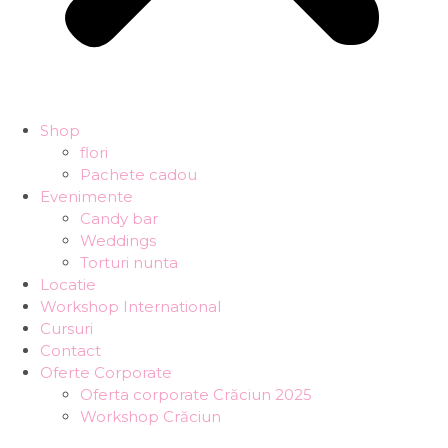
Shop
flori
Pachete cadou
Evenimente
Candy bar
Weddings
Torturi nunta
Locatie
Workshop International
Cursuri
Contact
Oferte Corporate
Oferta corporate Crăciun 2025
Workshop Crăciun