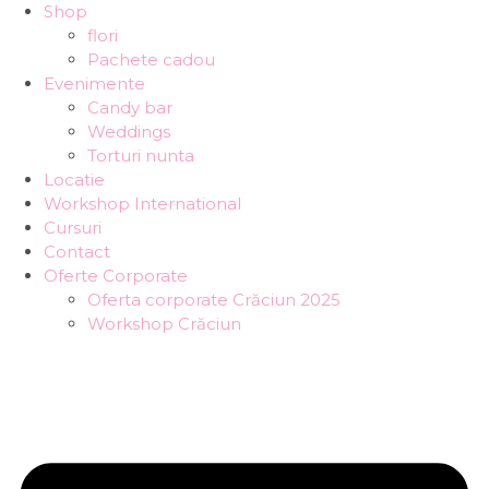
Shop
flori
Pachete cadou
Evenimente
Candy bar
Weddings
Torturi nunta
Locatie
Workshop International
Cursuri
Contact
Oferte Corporate
Oferta corporate Crăciun 2025
Workshop Crăciun