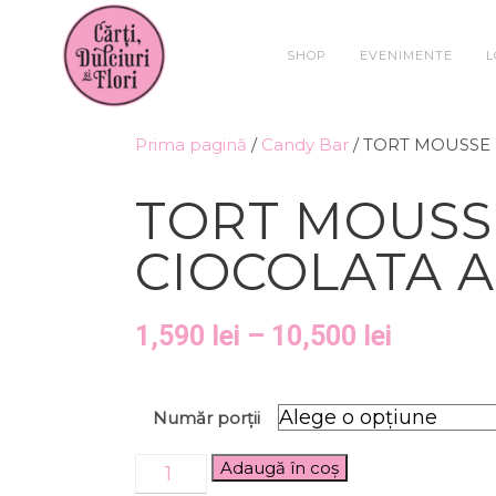
SHOP
EVENIMENTE
L
Prima pagină
/
Candy Bar
/ TORT MOUSSE
TORT MOUSS
CIOCOLATA 
1,590
lei
–
10,500
lei
Număr porții
Adaugă în coș