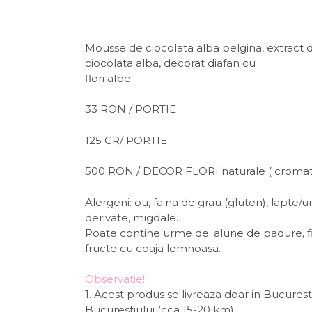
Mousse de ciocolata alba belgina, extract de
ciocolata alba, decorat diafan cu
flori albe.
33 RON / PORTIE
125 GR/ PORTIE
500 RON / DECOR FLORI naturale ( cromati
Alergeni: ou, faina de grau (gluten), lapte/u
derivate, migdale.
Poate contine urme de: alune de padure, fist
fructe cu coaja lemnoasa.
Observatie!!!
1. Acest produs se livreaza doar in Bucuresti
Bucurestiului (cca 15-20 km).