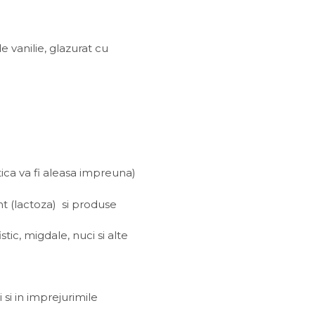
 vanilie, glazurat cu
ca va fi aleasa impreuna)
nt (lactoza) si produse
ic, migdale, nuci si alte
 si in imprejurimile