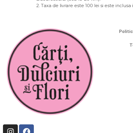
2. Taxa de livrare este 100 lei si este inclusa i
Politi
T