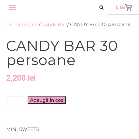
0
lei
WORKSHOP INTERNATIONAL
OFERTE CORPORATE
Prima pagină
/
Candy Bar
/ CANDY BAR 30 persoane
CANDY BAR 30
persoane
2,200
lei
Adaugă în coș
MINI SWEETS